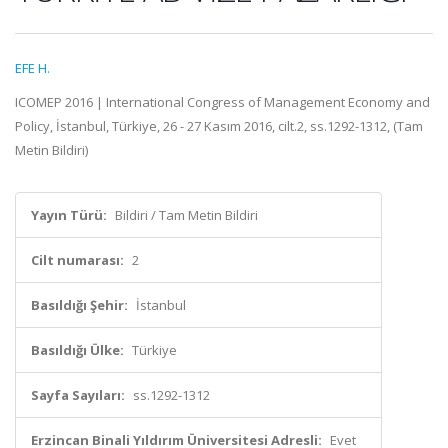
EFE H.
ICOMEP 2016 | International Congress of Management Economy and
Policy, İstanbul, Türkiye, 26 - 27 Kasım 2016, cilt.2, ss.1292-1312, (Tam
Metin Bildiri)
Yayın Türü:
Bildiri / Tam Metin Bildiri
Cilt numarası:
2
Basıldığı Şehir:
İstanbul
Basıldığı Ülke:
Türkiye
Sayfa Sayıları:
ss.1292-1312
Erzincan Binali Yıldırım Üniversitesi Adresli:
Evet