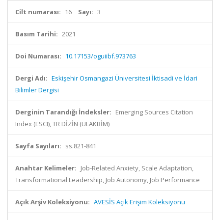
Cilt numarası:
16
Sayı:
3
Basım Tarihi:
2021
Doi Numarası:
10.17153/oguiibf.973763
Dergi Adı:
Eskişehir Osmangazi Üniversitesi İktisadi ve İdari
Bilimler Dergisi
Derginin Tarandığı İndeksler:
Emerging Sources Citation
Index (ESCI), TR DİZİN (ULAKBİM)
Sayfa Sayıları:
ss.821-841
Anahtar Kelimeler:
Job-Related Anxiety, Scale Adaptation,
Transformational Leadership, Job Autonomy, Job Performance
Açık Arşiv Koleksiyonu:
AVESİS Açık Erişim Koleksiyonu