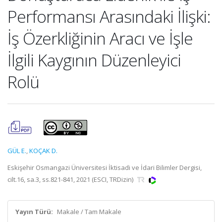
Performansı Arasındaki İlişki:
İş Özerkliğinin Aracı ve İşle
İlgili Kaygının Düzenleyici
Rolü
GÜL E.
,
KOÇAK D.
Eskişehir Osmangazi Üniversitesi İktisadi ve İdari Bilimler Dergisi,
cilt.16, sa.3, ss.821-841, 2021 (ESCI, TRDizin)
Yayın Türü:
Makale / Tam Makale