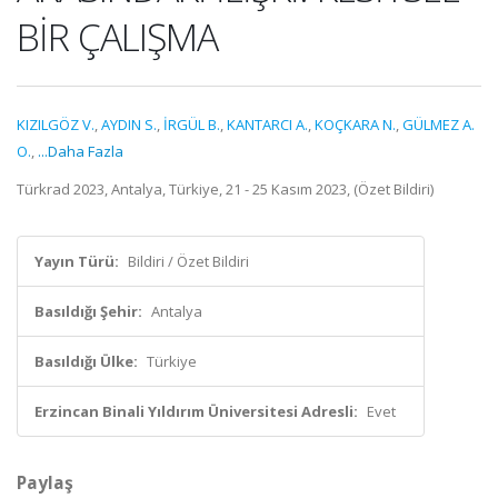
BİR ÇALIŞMA
KIZILGÖZ V.
,
AYDIN S.
,
İRGÜL B.
,
KANTARCI A.
,
KOÇKARA N.
,
GÜLMEZ A.
O.
,
...Daha Fazla
Türkrad 2023, Antalya, Türkiye, 21 - 25 Kasım 2023, (Özet Bildiri)
Yayın Türü:
Bildiri / Özet Bildiri
Basıldığı Şehir:
Antalya
Basıldığı Ülke:
Türkiye
Erzincan Binali Yıldırım Üniversitesi Adresli:
Evet
Paylaş