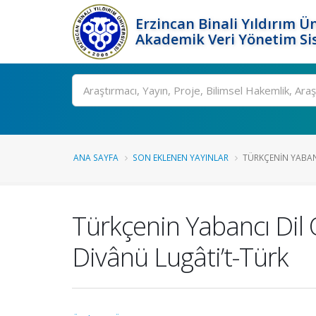
Erzincan Binali Yıldırım Ün
Akademik Veri Yönetim Si
Ara
ANA SAYFA
SON EKLENEN YAYINLAR
TÜRKÇENIN YABANC
Türkçenin Yabancı Dil 
Divânü Lugâti’t-Türk