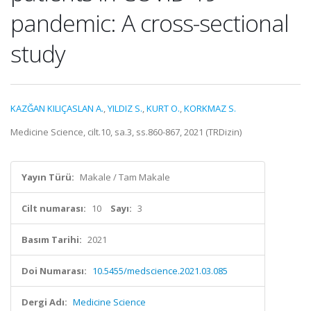
pandemic: A cross-sectional
study
KAZĞAN KILIÇASLAN A.
,
YILDIZ S.
,
KURT O.
,
KORKMAZ S.
Medicine Science, cilt.10, sa.3, ss.860-867, 2021 (TRDizin)
Yayın Türü:
Makale / Tam Makale
Cilt numarası:
10
Sayı:
3
Basım Tarihi:
2021
Doi Numarası:
10.5455/medscience.2021.03.085
Dergi Adı:
Medicine Science