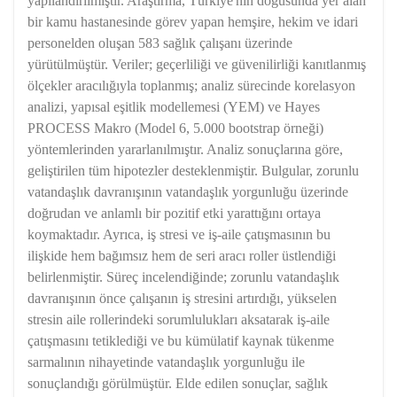
yapılandırılmıştır. Araştırma, Türkiye'nin doğusunda yer alan
bir kamu hastanesinde görev yapan hemşire, hekim ve idari
personelden oluşan 583 sağlık çalışanı üzerinde
yürütülmüştür. Veriler; geçerliliği ve güvenilirliği kanıtlanmış
ölçekler aracılığıyla toplanmış; analiz sürecinde korelasyon
analizi, yapısal eşitlik modellemesi (YEM) ve Hayes
PROCESS Makro (Model 6, 5.000 bootstrap örneği)
yöntemlerinden yararlanılmıştır. Analiz sonuçlarına göre,
geliştirilen tüm hipotezler desteklenmiştir. Bulgular, zorunlu
vatandaşlık davranışının vatandaşlık yorgunluğu üzerinde
doğrudan ve anlamlı bir pozitif etki yarattığını ortaya
koymaktadır. Ayrıca, iş stresi ve iş-aile çatışmasının bu
ilişkide hem bağımsız hem de seri aracı roller üstlendiği
belirlenmiştir. Süreç incelendiğinde; zorunlu vatandaşlık
davranışının önce çalışanın iş stresini artırdığı, yükselen
stresin aile rollerindeki sorumlulukları aksatarak iş-aile
çatışmasını tetiklediği ve bu kümülatif kaynak tükenme
sarmalının nihayetinde vatandaşlık yorgunluğu ile
sonuçlandığı görülmüştür. Elde edilen sonuçlar, sağlık