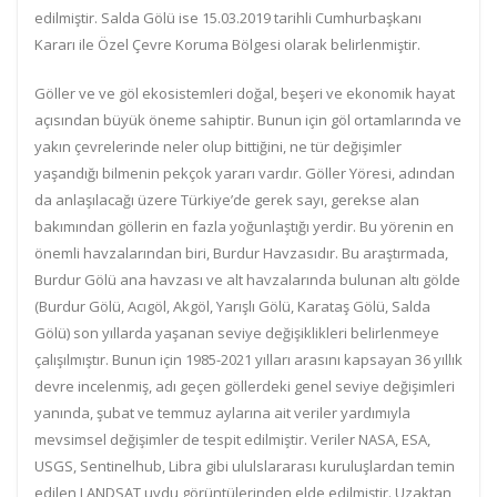
edilmiştir. Salda Gölü ise 15.03.2019 tarihli Cumhurbaşkanı
Kararı ile Özel Çevre Koruma Bölgesi olarak belirlenmiştir.
Göller ve ve göl ekosistemleri doğal, beşeri ve ekonomik hayat
açısından büyük öneme sahiptir. Bunun için göl ortamlarında ve
yakın çevrelerinde neler olup bittiğini, ne tür değişimler
yaşandığı bilmenin pekçok yararı vardır. Göller Yöresi, adından
da anlaşılacağı üzere Türkiye’de gerek sayı, gerekse alan
bakımından göllerin en fazla yoğunlaştığı yerdir. Bu yörenin en
önemli havzalarından biri, Burdur Havzasıdır. Bu araştırmada,
Burdur Gölü ana havzası ve alt havzalarında bulunan altı gölde
(Burdur Gölü, Acıgöl, Akgöl, Yarışlı Gölü, Karataş Gölü, Salda
Gölü) son yıllarda yaşanan seviye değişiklikleri belirlenmeye
çalışılmıştır. Bunun için 1985-2021 yılları arasını kapsayan 36 yıllık
devre incelenmiş, adı geçen göllerdeki genel seviye değişimleri
yanında, şubat ve temmuz aylarına ait veriler yardımıyla
mevsimsel değişimler de tespit edilmiştir. Veriler NASA, ESA,
USGS, Sentinelhub, Libra gibi ululslararası kuruluşlardan temin
edilen LANDSAT uydu görüntülerinden elde edilmiştir. Uzaktan