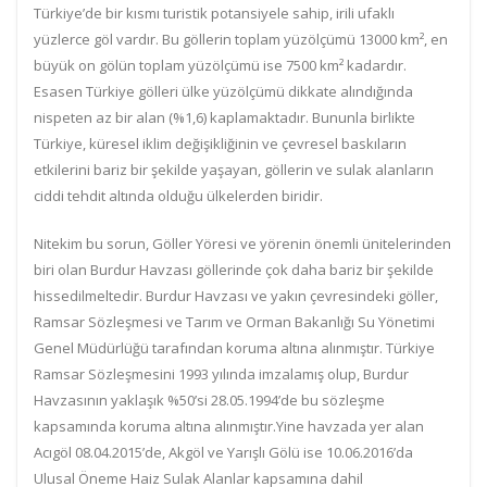
Türkiye’de bir kısmı turistik potansiyele sahip, irili ufaklı
yüzlerce göl vardır. Bu göllerin toplam yüzölçümü 13000 km², en
büyük on gölün toplam yüzölçümü ise 7500 km² kadardır.
Esasen Türkiye gölleri ülke yüzölçümü dikkate alındığında
nispeten az bir alan (%1,6) kaplamaktadır. Bununla birlikte
Türkiye, küresel iklim değişikliğinin ve çevresel baskıların
etkilerini bariz bir şekilde yaşayan, göllerin ve sulak alanların
ciddi tehdit altında olduğu ülkelerden biridir.
Nitekim bu sorun, Göller Yöresi ve yörenin önemli ünitelerinden
biri olan Burdur Havzası göllerinde çok daha bariz bir şekilde
hissedilmeltedir. Burdur Havzası ve yakın çevresindeki göller,
Ramsar Sözleşmesi ve Tarım ve Orman Bakanlığı Su Yönetimi
Genel Müdürlüğü tarafından koruma altına alınmıştır. Türkiye
Ramsar Sözleşmesini 1993 yılında imzalamış olup, Burdur
Havzasının yaklaşık %50’si 28.05.1994’de bu sözleşme
kapsamında koruma altına alınmıştır.Yine havzada yer alan
Acıgöl 08.04.2015’de, Akgöl ve Yarışlı Gölü ise 10.06.2016’da
Ulusal Öneme Haiz Sulak Alanlar kapsamına dahil