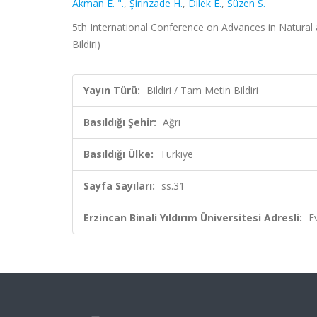
Akman E. ".
,
Şirinzade H.
,
Dilek E.
,
Süzen S.
5th International Conference on Advances in Natural a
Bildiri)
Yayın Türü:
Bildiri / Tam Metin Bildiri
Basıldığı Şehir:
Ağrı
Basıldığı Ülke:
Türkiye
Sayfa Sayıları:
ss.31
Erzincan Binali Yıldırım Üniversitesi Adresli:
E