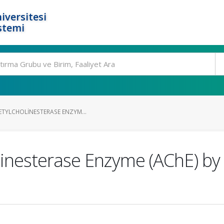
iversitesi
stemi
ETYLCHOLINESTERASE ENZYM...
olinesterase Enzyme (AChE) by 