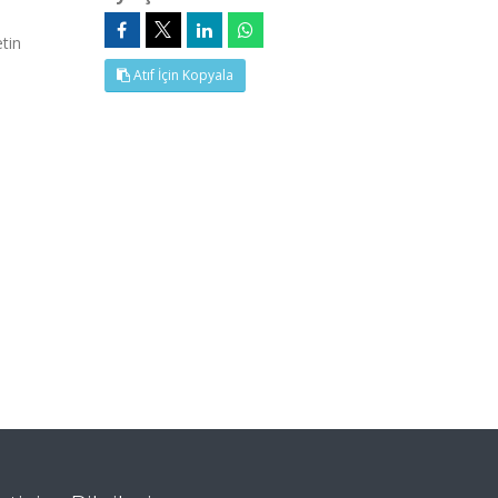
tin
Atıf İçin Kopyala