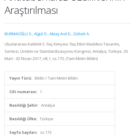
Araştırılması
BURMAOĞLU S.
,
Algül Ö.
,
Aktaş Anıl D.
,
Göbek A.
Uluslararası Katılımlı 5. İlaç Kimyası: İlaç Etkin Maddesi Tasarımı,
Sentezi, Üretimi ve Standardizasyonu Kongresi, Antalya, Türkiye, 30
Mart - 02 Nisan 2017, cilt.1, ss.173, (Tam Metin Bildiri)
Yayın Türü:
Bildiri / Tam Metin Bildiri
Cilt numarası:
1
Basıldığı Şehir:
Antalya
Basıldığı Ülke:
Türkiye
Sayfa Sayıları:
ss.173