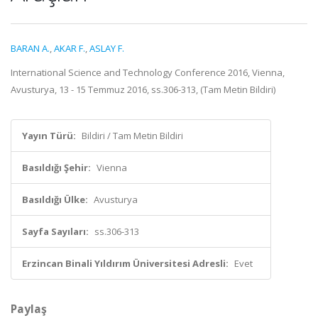
BARAN A.
,
AKAR F.
,
ASLAY F.
International Science and Technology Conference 2016, Vienna,
Avusturya, 13 - 15 Temmuz 2016, ss.306-313, (Tam Metin Bildiri)
Yayın Türü:
Bildiri / Tam Metin Bildiri
Basıldığı Şehir:
Vienna
Basıldığı Ülke:
Avusturya
Sayfa Sayıları:
ss.306-313
Erzincan Binali Yıldırım Üniversitesi Adresli:
Evet
Paylaş