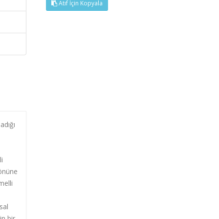
Atıf İçin Kopyala
adığı
i
 önüne
melli
sal
in bir