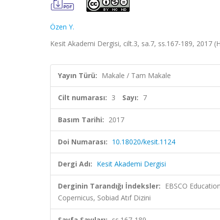
Özen Y.
Kesit Akademi Dergisi, cilt.3, sa.7, ss.167-189, 2017 (
Yayın Türü:
Makale / Tam Makale
Cilt numarası:
3
Sayı:
7
Basım Tarihi:
2017
Doi Numarası:
10.18020/kesit.1124
Dergi Adı:
Kesit Akademi Dergisi
Derginin Tarandığı İndeksler:
EBSCO Education
Copernicus, Sobiad Atıf Dizini
Sayfa Sayıları:
ss.167-189