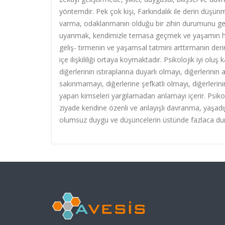
yöntemdir. Pek çok kişi, Farkındalık ile derin düşünm
varma, odaklanmanın olduğu bir zihin durumunu geli
uyanmak, kendimizle temasa geçmek ve yaşamın her a
geliş- tirmenin ve yaşamsal tatmini arttırmanın derin 
içe ilişkililiği ortaya koymaktadır. Psikolojik iyi oluş 
diğerlerinin ıstıraplarına duyarlı olmayı, diğerlerini
sakınmamayı, diğerlerine şefkatli olmayı, diğerlerini
yapan kimseleri yargılamadan anlamayı içerir. Psikolo
ziyade kendine özenli ve anlayışlı davranma, yaşad
olumsuz duygu ve düşüncelerin üstünde fazlaca du