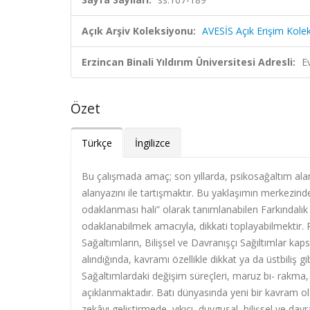
Açık Arşiv Koleksiyonu:
AVESİS Açık Erişim Kole
Erzincan Binali Yıldırım Üniversitesi Adresli:
E
Özet
Türkçe
İngilizce
Bu çalışmada amaç; son yıllarda, psikosağaltım alan
alanyazını ile tartışmaktır. Bu yaklaşımın merkezinde
odaklanması hali” olarak tanımlanabilen Farkındalık k
odaklanabilmek amacıyla, dikkati toplayabilmektir. P
Sağaltımların, Bilişsel ve Davranışçı Sağıltımlar kap
alındığında, kavramı özellikle dikkat ya da üstbiliş gib
Sağaltımlardaki değişim süreçleri, maruz bı- rakma
açıklanmaktadır. Batı dünyasında yeni bir kavram ol
zekâyı geliştirmede, yıkıcı, duygusal, bilişsel ve dav