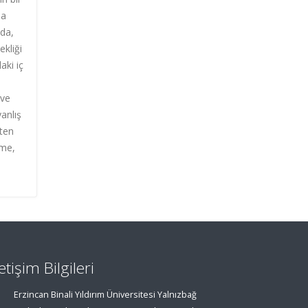
na
mda,
kliği
aki iç
 ve
yanlış
kten
rme,
letişim Bilgileri
Erzincan Binali Yıldırım Üniversitesi Yalnızbağ