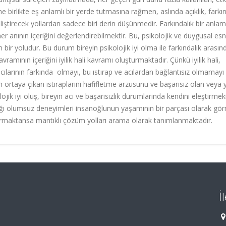
e birlikte eş anlamlı bir yerde tutmasına rağmen, aslında açıklık, farkı
ştirecek yollardan sadece biri derin düşünmedir. Farkındalık bir anla
nının içeriğini değerlendirebilmektir. Bu, psikolojik ve duygusal esne
bir yoludur. Bu durum bireyin psikolojik iyi olma ile farkındalık arasınd
kavramının içeriğini iyilik hali kavramı oluşturmaktadır. Çünkü iyilik hali,
n acılarının farkında olmayı, bu ıstırap ve acılardan bağlantısız olmamayı
n ortaya çıkan ıstıraplarını hafifletme arzusunu ve başarısız olan veya 
jik iyi oluş, bireyin acı ve başarısızlık durumlarında kendini eleştirme
ığı olumsuz deneyimleri insanoğlunun yaşamının bir parçası olarak gö
rmaktansa mantıklı çözüm yolları arama olarak tanımlanmaktadır.
İ