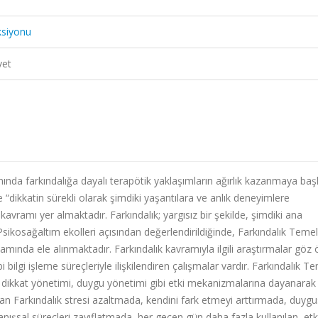
ksiyonu
vet
ında farkındalığa dayalı terapötik yaklaşımların ağırlık kazanmaya başl
 “dikkatin sürekli olarak şimdiki yaşantılara ve anlık deneyimlere
avramı yer almaktadır. Farkındalık; yargısız bir şekilde, şimdiki ana
sikosağaltım ekolleri açısından değerlendirildiğinde, Farkındalık Temell
samında ele alınmaktadır. Farkındalık kavramıyla ilgili araştırmalar göz
i bilgi işleme süreçleriyle ilişkilendiren çalışmalar vardır. Farkındalık Te
, dikkat yönetimi, duygu yönetimi gibi etki mekanizmalarına dayanarak
an Farkındalık stresi azaltmada, kendini fark etmeyi arttırmada, duygu
ranışsal süreçleri zayıflatmada, her geçen gün daha fazla kullanılan, etk