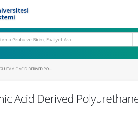
iversitesi
stemi
GLUTAMIC ACID DERIVED PO...
mic Acid Derived Polyurethan