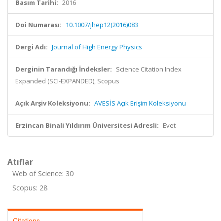
Basım Tarihi:
2016
Doi Numarası:
10.1007/jhep12(2016)083
Dergi Adı:
Journal of High Energy Physics
Derginin Tarandığı İndeksler:
Science Citation Index
Expanded (SCI-EXPANDED), Scopus
Açık Arşiv Koleksiyonu:
AVESİS Açık Erişim Koleksiyonu
Erzincan Binali Yıldırım Üniversitesi Adresli:
Evet
Atıflar
Web of Science: 30
Scopus: 28
Citations