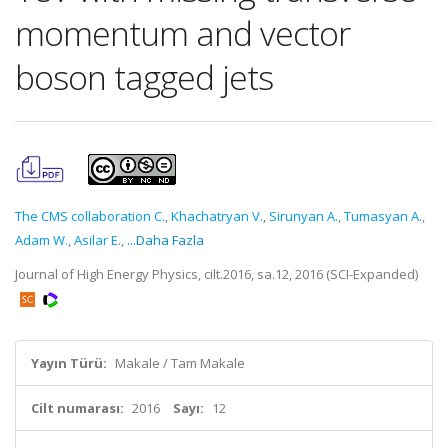
momentum and vector
boson tagged jets
The CMS collaboration C.
,
Khachatryan V.
,
Sirunyan A.
,
Tumasyan A.
,
Adam W.
,
Asilar E.
,
...Daha Fazla
Journal of High Energy Physics, cilt.2016, sa.12, 2016 (SCI-Expanded)
Yayın Türü:
Makale / Tam Makale
Cilt numarası:
2016
Sayı:
12