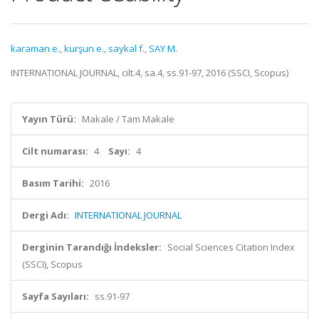
karaman e.
,
kurşun e.
,
saykal f.
,
SAY M.
INTERNATIONAL JOURNAL, cilt.4, sa.4, ss.91-97, 2016 (SSCI, Scopus)
Yayın Türü:
Makale / Tam Makale
Cilt numarası:
4
Sayı:
4
Basım Tarihi:
2016
Dergi Adı:
INTERNATIONAL JOURNAL
Derginin Tarandığı İndeksler:
Social Sciences Citation Index
(SSCI), Scopus
Sayfa Sayıları:
ss.91-97