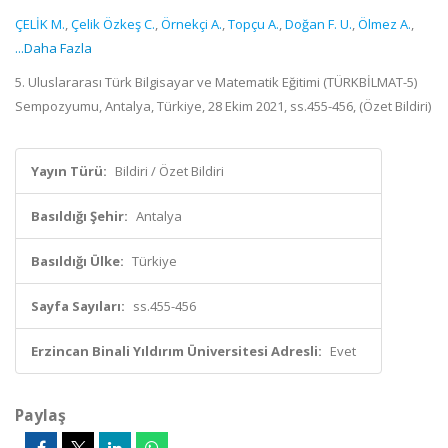
ÇELİK M.
,
Çelik Özkeş C.
,
Örnekçi A.
,
Topçu A.
,
Doğan F. U.
,
Ölmez A.
,
...Daha Fazla
5. Uluslararası Türk Bilgisayar ve Matematik Eğitimi (TÜRKBİLMAT-5)
Sempozyumu, Antalya, Türkiye, 28 Ekim 2021, ss.455-456, (Özet Bildiri)
Yayın Türü:
Bildiri / Özet Bildiri
Basıldığı Şehir:
Antalya
Basıldığı Ülke:
Türkiye
Sayfa Sayıları:
ss.455-456
Erzincan Binali Yıldırım Üniversitesi Adresli:
Evet
Paylaş