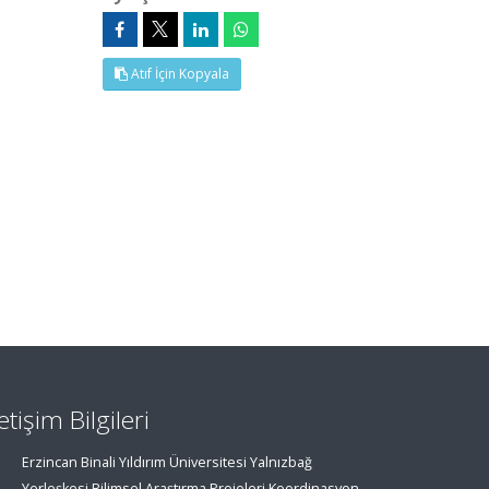
Atıf İçin Kopyala
letişim Bilgileri
Erzincan Binali Yıldırım Üniversitesi Yalnızbağ
Yerleşkesi Bilimsel Araştırma Projeleri Koordinasyon