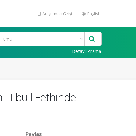
Araştırmacı Girişi
English
Detaylı Arama
 i Ebü l Fethinde
Paylaş