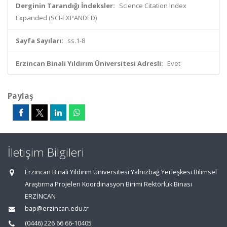
Derginin Tarandığı İndeksler:
Science Citation Index
Expanded (SCI-EXPANDED)
Sayfa Sayıları:
ss.1-8
Erzincan Binali Yıldırım Üniversitesi Adresli:
Evet
Paylaş
İletişim Bilgileri
Erzincan Binali Yıldırım Üniversitesi Yalnızbağ Yerleşkesi Bilimsel
Araştırma Projeleri Koordinasyon Birimi Rektörlük Binası
ERZİNCAN
bap@erzincan.edu.tr
(0446) 226 66 66-10405