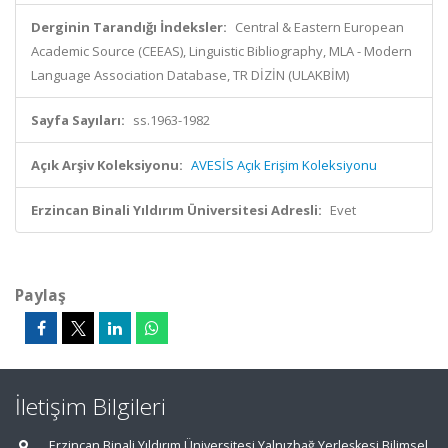
Derginin Tarandığı İndeksler:
Central & Eastern European
Academic Source (CEEAS), Linguistic Bibliography, MLA - Modern
Language Association Database, TR DİZİN (ULAKBİM)
Sayfa Sayıları:
ss.1963-1982
Açık Arşiv Koleksiyonu:
AVESİS Açık Erişim Koleksiyonu
Erzincan Binali Yıldırım Üniversitesi Adresli:
Evet
Paylaş
İletişim Bilgileri
Erzincan Binali Yıldırım Üniversitesi Yalnızbağ Yerleşkesi Bilimsel