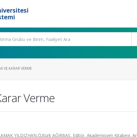
iversitesi
stemi
I VE KARAR VERME
Karar Verme
ÇAKMAK YILDIZHAN,Öztürk AĞIRBAŞ, Editör, Akademisyen Kitabevi, An