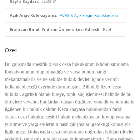
Sayfa Sayıları:
ss.33-61
Açık Arşiv Koleksiyonu:
AVESİS Açık Erişim Koleksiyonu
Erzincan Binali Yıldırım Üniversitesi Adresli:
Evet
Özet
Bu çalışmada spesifik olarak ceza hukukunun iktidarı sınırlama
fonksiyonunun olup olmadığı ve varsa bunun hangi
mekanizmalarla ve ne şekilde hukuk devleti içinde verimli
kullanılabileceği üzerinde durulmuştur. Bilindiği üzere ceza
hukuku, ağırlıklı olarak bireye, toplu suç işlenmesi halinde de bu
bireylere veyahut bunlardan oluşan örgütlere yönelik yaptırımlarla
ilgilenen bir hukuk dalıdır. Keza anayasa hukukundan farklı
olarak ceza hukuku, çeşitli hukuk mekanizmaları koyup yasama,
yürütme ve yargı erklerinin nasıl çalışmaları gerektiği konusuyla
ilgilenmez. Dolayısıyla ceza hukukunun doğrudan iktidarı (devlet
erklerini) sınırlama gibi bir işlevi bulunmamaktadır. Buna rağmen