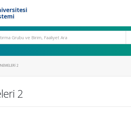
iversitesi
stemi
NEMELERI 2
eri 2