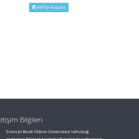
Atıf İçin Kopyala
letişim Bilgileri
Erzincan Binali Yıldırım Üniversitesi Yalnızbağ