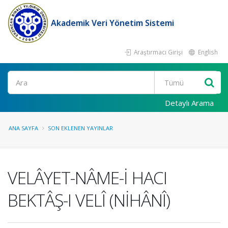
Akademik Veri Yönetim Sistemi
Araştırmacı Girişi
English
Ara
Detaylı Arama
ANA SAYFA
SON EKLENEN YAYINLAR
VELÂYET-NÂME-İ HACI
BEKTÂŞ-I VELÎ (NİHÂNÎ)