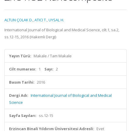
ALTUN ÇOLAK D.
,
ATICI T.
,
UYSAL H.
International Journal of Biological and Medical Science, cilt.1, sa.2,
ss.12-15, 2016 (Hakemli Dergi)
Yayın Türü:
Makale / Tam Makale
Cilt numarası:
1
Sayı:
2
Basım Tarihi:
2016
Dergi Adı:
International Journal of Biological and Medical
Science
Sayfa Sayıları:
ss.12-15
Erzincan Binali Yıldırım Üniversitesi Adresli:
Evet