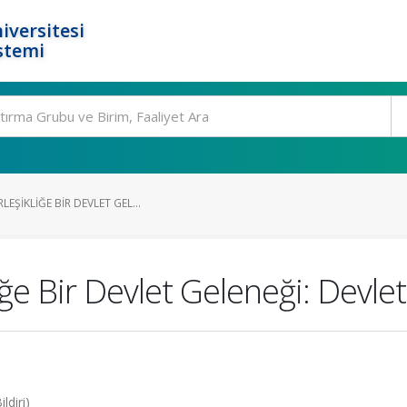
iversitesi
stemi
EŞIKLIĞE BIR DEVLET GEL...
iğe Bir Devlet Geleneği: Devle
ldiri)