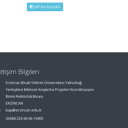
Atıf İçin Kopyala
letişim Bilgileri
Erzincan Binali Yıldırım Üniversitesi Yalnızbağ
Yerleşkesi Bilimsel Araştırma Projeleri Koordinasyon
Birimi Rektörlük Binası
ERZİNCAN
bap@erzincan.edu.tr
(0446) 226 66 66-10405