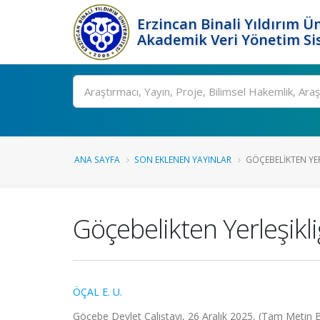
Erzincan Binali Yıldırım Ün
Akademik Veri Yönetim Si
Ara
ANA SAYFA
SON EKLENEN YAYINLAR
GÖÇEBELIKTEN YERL
Göçebelikten Yerleşikl
ÖÇAL E. U.
Göçebe Devlet Çalıştayı, 26 Aralık 2025, (Tam Metin Bi