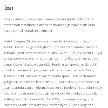
Özet
Giriş ve Amaç: Bu çalışmanın amacı, tekrarlı sprint ve kalistenik
antrenman metotlarının atletik performans gelişimine etkilerini
karşılaştırmalı olarak incelemektir.
Metot: Çalışma, 20 uluslararası düzeyde kickboks sporcusunun
gönüllü katılımı ile gerçekleştirildi. Sporculardan, random metotla
Tekrarlı Sprint Antrenman Grubu (RSTG) (n=10; Xyaş: 20,20±1,32 yıl)
ve Kalistenik Antrenman Grubu (CTG) (n=10; Xyaş: 21,20±1,23 yıl)
olmak üzere iki grup oluşturuldu. Her iki grup sporcuları da dahil
oldukları antrenman programına 6 hafta süreli, haftada 3 kez,
günaşırı katıldı. Antrenman metotlarının sporcuların performans
gelişimleri üzerine etkileri ön test (T1), ara test (T2) ve son test (T3)
aşamalarında yapılan ölçüm ve testler ile incelendi. Sporcuların boy,
vücut kompozisyonu (vücut ağırlığı, vücut kitle indeksi, vücut yağı
kütlesi), aerobik dayanıklılık (MaxVO2), zirve anaerobik güç ve
izometrik bacak (diz, fleksiyon- ekstansiyon) kuvveti değerleri