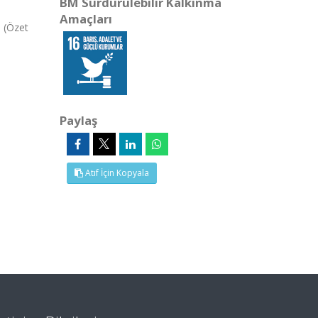
BM Sürdürülebilir Kalkınma
Amaçları
 (Özet
Paylaş
Atıf İçin Kopyala