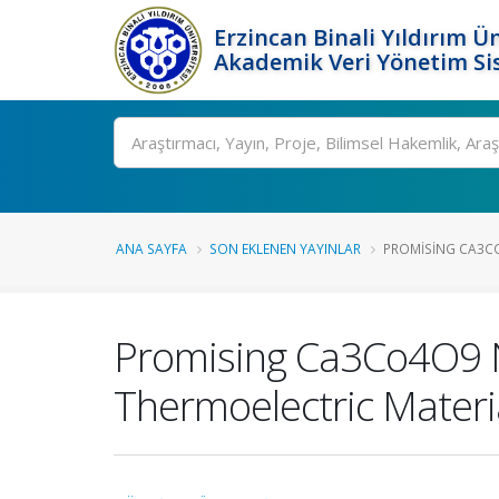
Erzincan Binali Yıldırım Ün
Akademik Veri Yönetim Si
Ara
ANA SAYFA
SON EKLENEN YAYINLAR
PROMISING CA3CO
Promising Ca3Co4O9 N
Thermoelectric Materi