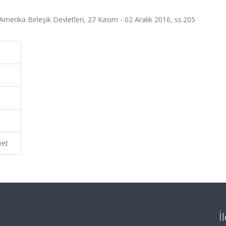
merika Birleşik Devletleri, 27 Kasım - 02 Aralık 2016, ss.205
vet
İ