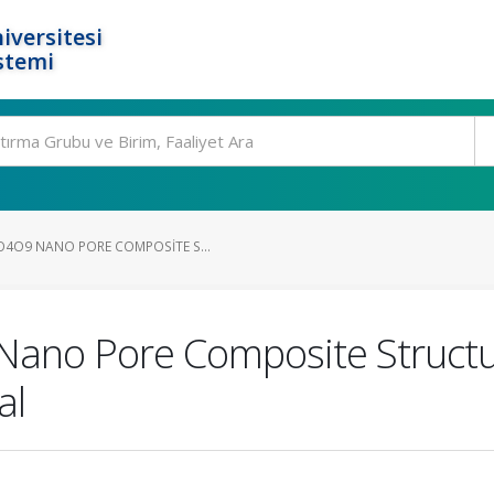
iversitesi
stemi
4O9 NANO PORE COMPOSITE S...
ano Pore Composite Structu
al