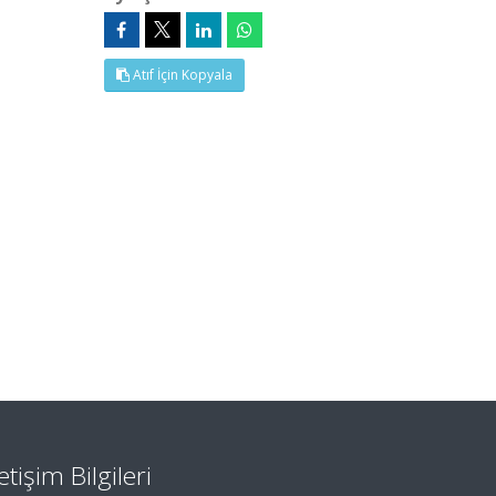
Atıf İçin Kopyala
letişim Bilgileri