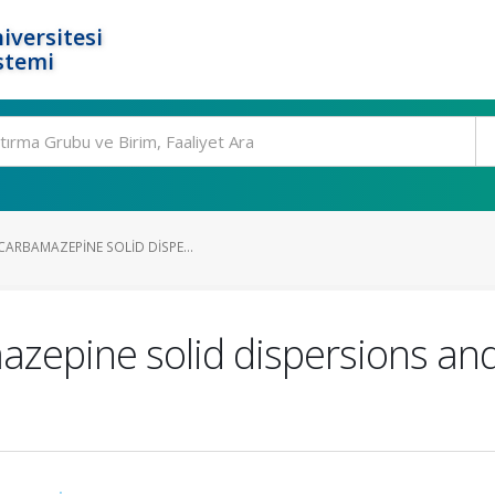
iversitesi
stemi
ARBAMAZEPINE SOLID DISPE...
azepine solid dispersions an