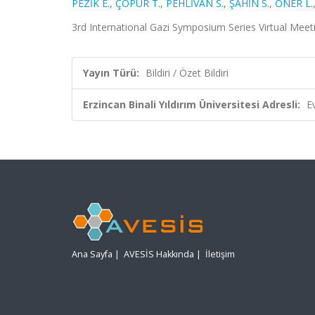
PEZİK E.
,
ÇOPUR T.
,
PEHLİVAN S.
,
ŞAHİN S.
,
ÖNER L.
3rd International Gazi Symposium Series Virtual Meetin
Yayın Türü:
Bildiri / Özet Bildiri
Erzincan Binali Yıldırım Üniversitesi Adresli:
E
Ana Sayfa
|
AVESİS Hakkında
|
İletişim