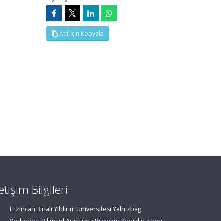
Atıf İçin Kopyala
letişim Bilgileri
Erzincan Binali Yıldırım Üniversitesi Yalnızbağ
Yerleşkesi Bilimsel Araştırma Projeleri Koordinasyon