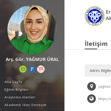
Er
A
İletişim
Arş. Gör. YAĞMUR ÜRAL
Adres Bilgile
Ana Sayfa
yagmur.
Eğitim Bilgileri
Araştırma Alanları
https://
Akademik İdari Deneyim