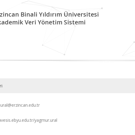
zincan Binali Yıldırım Üniversitesi
kademik Veri Yönetim Sistemi
ri
ural@erzincan.edu.tr
avesis.ebyu.edu.tr/yagmur.ural