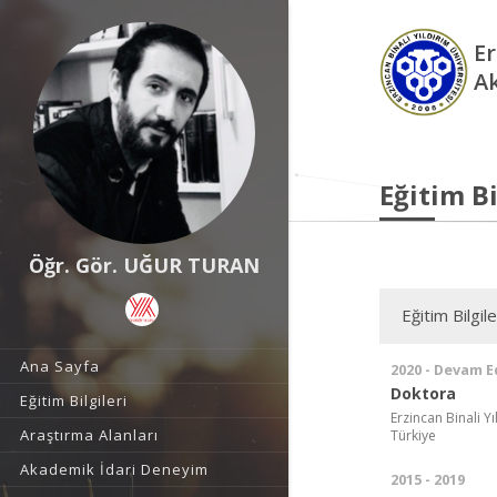
Er
A
Eğitim Bi
Öğr. Gör. UĞUR TURAN
Eğitim Bilgile
Ana Sayfa
2020 - Devam E
Doktora
Eğitim Bilgileri
Erzincan Binali Y
Araştırma Alanları
Türkiye
Akademik İdari Deneyim
2015 - 2019