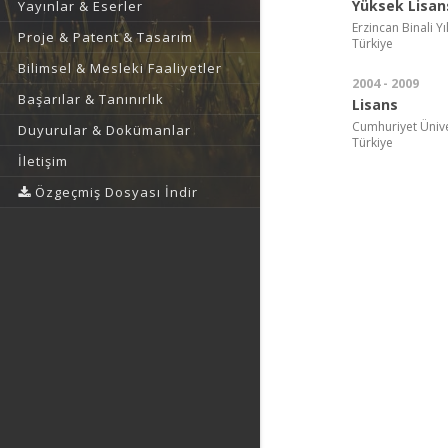
Yüksek Lisan
Yayınlar & Eserler
Erzincan Binali Y
Proje & Patent & Tasarım
Türkiye
Bilimsel & Mesleki Faaliyetler
2004 - 2009
Başarılar & Tanınırlık
Lisans
Cumhuriyet Ünivers
Duyurular & Dokümanlar
Türkiye
İletişim
Özgeçmiş Dosyası İndir