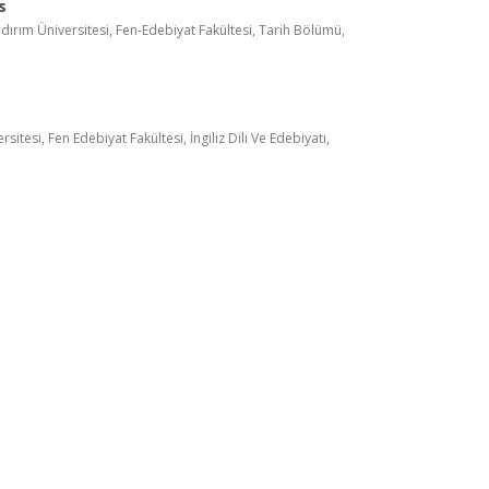
s
ıldırım Üniversitesi, Fen-Edebiyat Fakültesi, Tarih Bölümü,
itesi, Fen Edebiyat Fakültesi, İngiliz Dili Ve Edebiyatı,