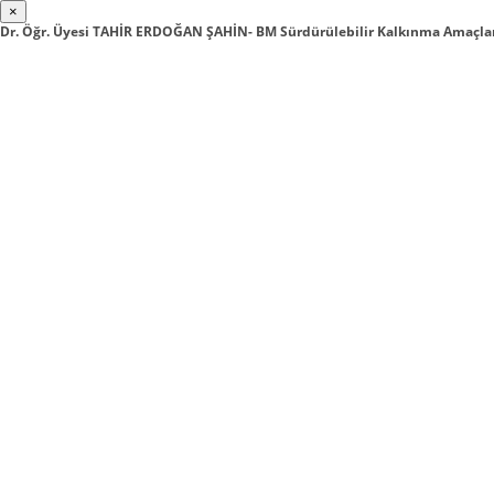
×
Dr. Öğr. Üyesi TAHİR ERDOĞAN ŞAHİN- BM Sürdürülebilir Kalkınma Amaçlar