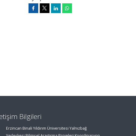
letişim Bilgileri
Erzincan Binali Yıldırım Üniversitesi Yalnızbağ
Yerleşkesi Bilimsel Araştırma Projeleri Koordinasyon