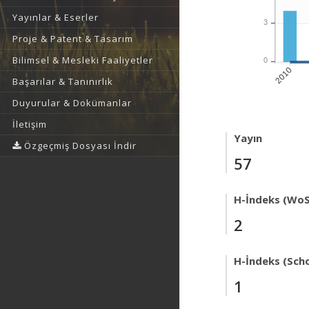
Yayınlar & Eserler
3
Proje & Patent & Tasarım
Bilimsel & Mesleki Faaliyetler
0
2010
Başarılar & Tanınırlık
Duyurular & Dokümanlar
İletişim
Yayın
Özgeçmiş Dosyası İndir
57
H-İndeks (WoS
2
H-İndeks (Scho
1