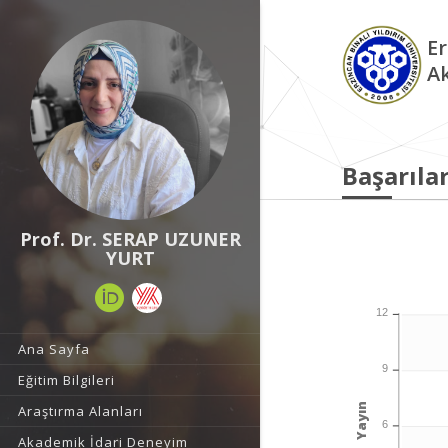
Er
A
Başarılar
Prof. Dr. SERAP UZUNER
YURT
12
Ana Sayfa
9
Eğitim Bilgileri
Yayın
Araştırma Alanları
6
Akademik İdari Deneyim