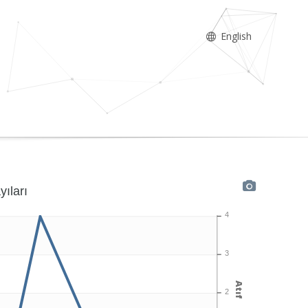
English
yıları
4
3
Atıf
2