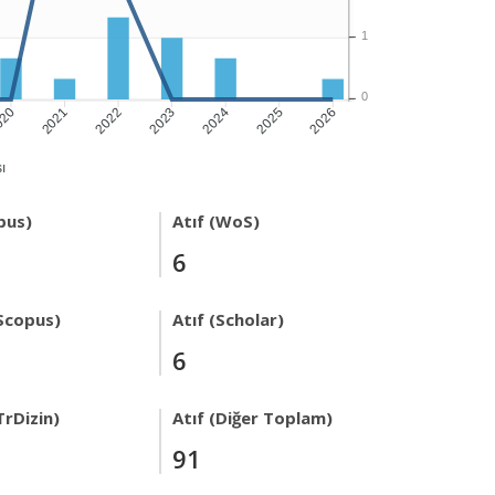
1
0
020
2021
2022
2023
2024
2026
2025
ı
pus)
Atıf (WoS)
6
Scopus)
Atıf (Scholar)
6
TrDizin)
Atıf (Diğer Toplam)
91