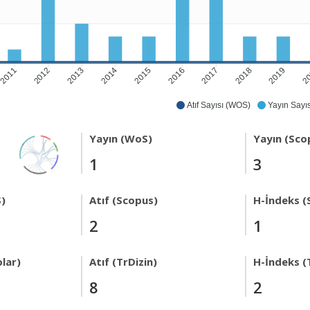
2011
2012
2013
2014
2015
2016
2017
2018
2019
2
Atıf Sayısı (WOS)
Yayın Sayıs
Yayın (WoS)
Yayın (Sco
1
3
)
Atıf (Scopus)
H-İndeks (
2
1
lar)
Atıf (TrDizin)
H-İndeks (
8
2