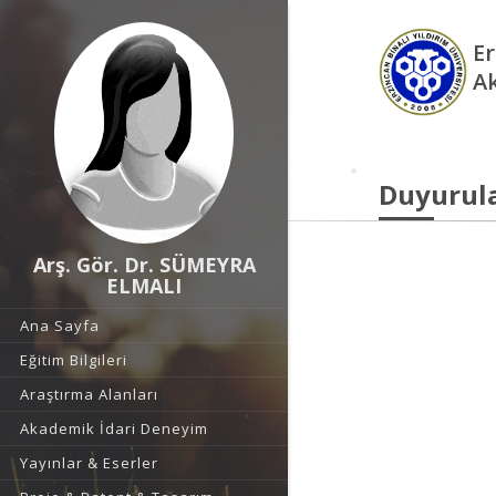
Er
A
Duyurul
Arş. Gör. Dr. SÜMEYRA
ELMALI
Ana Sayfa
Eğitim Bilgileri
Araştırma Alanları
Akademik İdari Deneyim
Yayınlar & Eserler