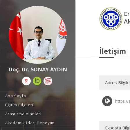
Er
A
İletişim
Doç. Dr. SONAY AYDIN
Adres Bilgile
Ana Sayfa
https://
Eğitim Bilgileri
Araştırma Alanları
Akademik İdari Deneyim
E-posta Bilgi