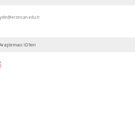
ydin@erzincan.edu.tr
Araştırmacı ID'leri