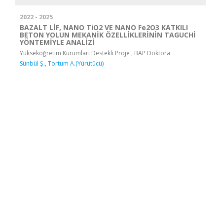
2022 - 2025
BAZALT LİF, NANO TiO2 VE NANO Fe2O3 KATKILI
BETON YOLUN MEKANİK ÖZELLİKLERİNİN TAGUCHİ
YÖNTEMİYLE ANALİZİ
Yükseköğretim Kurumları Destekli Proje , BAP Doktora
Sünbül Ş.
,
Tortum A.(Yürütücü)