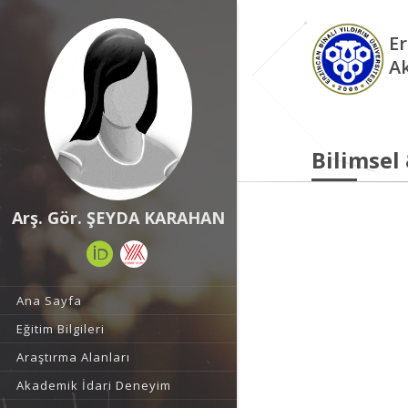
Er
A
Bilimsel
Arş. Gör. ŞEYDA KARAHAN
Ana Sayfa
Eğitim Bilgileri
Araştırma Alanları
Akademik İdari Deneyim