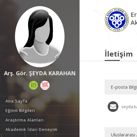
Er
A
İletişim
Arş. Gör. ŞEYDA KARAHAN
E-posta Bilgi
Ana Sayfa
seyda.k
Eğitim Bilgileri
Araştırma Alanları
Akademik İdari Deneyim
Uluslararası 