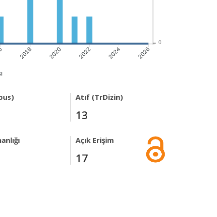
0
6
2018
2020
2022
2024
2026
ı
pus)
Atıf (TrDizin)
13
anlığı
Açık Erişim
17