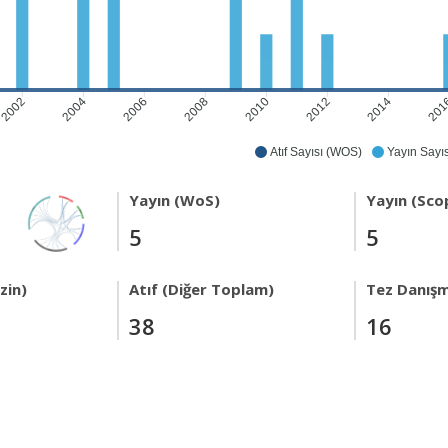
2002
2004
2006
2008
2010
2012
2014
201
Atıf Sayısı (WOS)
Yayın Sayıs
Yayın (WoS)
Yayın (Sco
5
5
zin)
Atıf (Diğer Toplam)
Tez Danışm
38
16