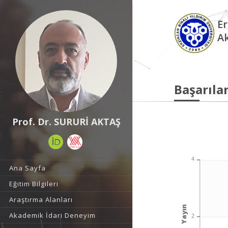
Er
A
Başarılar
Prof. Dr. SURURİ AKTAŞ
4
Ana Sayfa
Eğitim Bilgileri
Araştırma Alanları
Yayın
Akademik İdari Deneyim
2