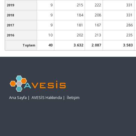
9
215
222
331
2019
9
184
208
331
2018
9
181
167
286
2017
10
202
213
235
2016
40
3.632
2.087
3.583
Toplam
Ana Sayfa
|
AVESİS Hakkında
|
İletişim