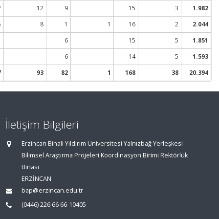
2
12
9
15
3
1.982
5
8
1
1
16
2
2.044
1
6
15
5
1.851
6
14
5
1.593
7
93
82
1
168
38
20.394
İletişim Bilgileri
Erzincan Binali Yıldırım Üniversitesi Yalnızbağ Yerleşkesi
Bilimsel Araştırma Projeleri Koordinasyon Birimi Rektörlük
Binası
ERZİNCAN
bap@erzincan.edu.tr
(0446) 226 66 66-10405