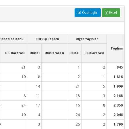
Özelleştir
Excel
klopedide Konu
Bilirkişi Raporu
Diğer Yayınlar
Toplam
Uluslararası
Ulusal
Uluslararası
Ulusal
Uluslararası
21
3
1
2
845
10
8
2
1
1.816
3
14
21
5
1.909
1
8
11
18
3
2.168
4
24
17
16
8
2.350
1
10
4
24
2
2.046
0
3
26
2
1.790