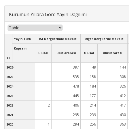
Kurumun Yıllara Göre Yayın Dağılımı
Yayın Türü
ISI Dergilerinde Makale
Diğer Dergilerde Makale
Kapsam
Ulusal
Uluslararası
Ulusal
Uluslararası
Yıl
397
49
144
2026
535
158
308
2025
478
184
326
2024
445
177
412
2023
2
406
214
417
2022
295
239
430
2021
1
294
256
363
2020