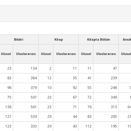
Bildiri
Kitap
Kitapta Bölüm
Ansi
Ulusal
Uluslararası
Ulusal
Uluslararası
Ulusal
Uluslararası
Ulusal
23
134
2
11
11
47
83
384
12
35
41
239
96
379
10
92
55
246
75
507
23
67
72
349
138
561
23
71
76
313
6
121
539
29
44
83
205
2
123
333
29
43
112
195
1