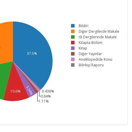
Bildiri
Diğer Dergilerde Makale
ISI Dergilerinde Makale
Kitapta Bölüm
%
Kitap
37.5%
Diğer Yayınlar
Ansiklopedide Konu
Bilirkişi Raporu
3.34%
10.6%
0.438%
0.84%
1.11%