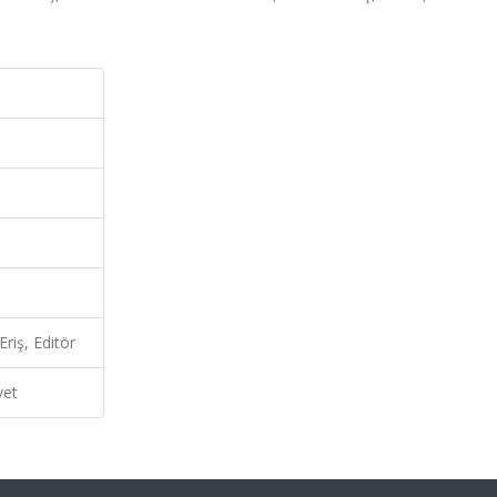
riş, Editör
vet