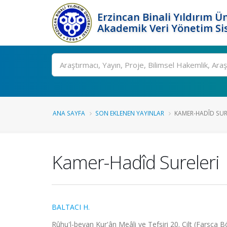
Erzincan Binali Yıldırım Ün
Akademik Veri Yönetim Si
Ara
ANA SAYFA
SON EKLENEN YAYINLAR
KAMER-HADÎD SUR
Kamer-Hadîd Sureleri
BALTACI H.
Rûhu'l-beyan Kur'ân Meâli ve Tefsiri 20. Cilt (Farsça B