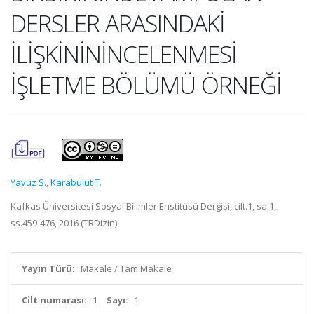
DERSLER ARASINDAKİ
İLİŞKİNİNİNCELENMESİ
İŞLETME BÖLÜMÜ ÖRNEĞİ
Yavuz S.
,
Karabulut T.
Kafkas Üniversitesi Sosyal Bilimler Enstitüsü Dergisi, cilt.1, sa.1,
ss.459-476, 2016 (TRDizin)
Yayın Türü:
Makale / Tam Makale
Cilt numarası:
1
Sayı:
1