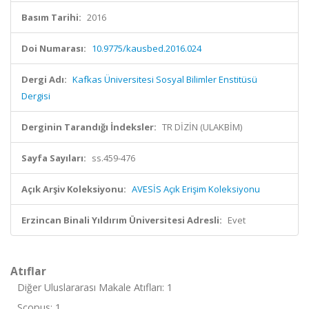
Basım Tarihi:
2016
Doi Numarası:
10.9775/kausbed.2016.024
Dergi Adı:
Kafkas Üniversitesi Sosyal Bilimler Enstitüsü
Dergisi
Derginin Tarandığı İndeksler:
TR DİZİN (ULAKBİM)
Sayfa Sayıları:
ss.459-476
Açık Arşiv Koleksiyonu:
AVESİS Açık Erişim Koleksiyonu
Erzincan Binali Yıldırım Üniversitesi Adresli:
Evet
Atıflar
Diğer Uluslararası Makale Atıfları: 1
Scopus: 1