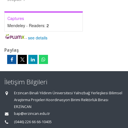
Captures
Mendeley - Readers:
2
-
see details
Paylaş
İletişim Bilgileri
Erzincan Binali Yıldırım Üniversitesi Yalnızbağ Yerleşkesi Bilimsel
Araştırma Projeleri Koordinasyon Birimi Rektörlük Binası
ERZİNCAN
bap@erzincan.edu.tr
(0446) 226 66 66-10405