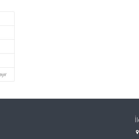
ayır
İ