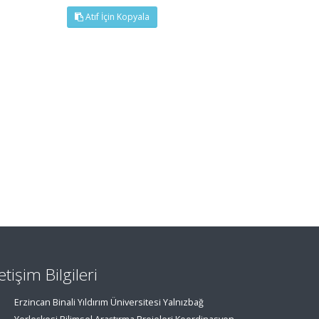
Atıf İçin Kopyala
letişim Bilgileri
Erzincan Binali Yıldırım Üniversitesi Yalnızbağ