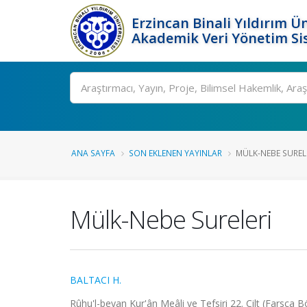
Erzincan Binali Yıldırım Ün
Akademik Veri Yönetim Si
Ara
ANA SAYFA
SON EKLENEN YAYINLAR
MÜLK-NEBE SUREL
Mülk-Nebe Sureleri
BALTACI H.
Rûhu'l-beyan Kur'ân Meâli ve Tefsiri 22. Cilt (Farsça B