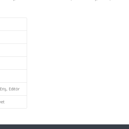
riş, Editör
vet