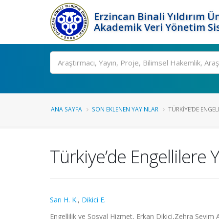
Erzincan Binali Yıldırım Ün
Akademik Veri Yönetim Si
Ara
ANA SAYFA
SON EKLENEN YAYINLAR
TÜRKIYE’DE ENGELL
Türkiye’de Engellilere
Sarı H. K.
,
Dikici E.
Engellilik ve Sosyal Hizmet, Erkan Dikici,Zehra Sevim 