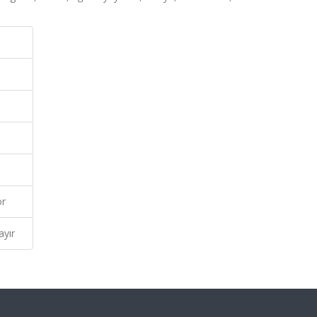
ör
ayır