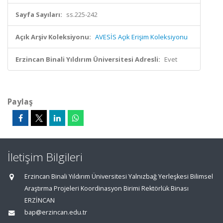
Sayfa Sayıları:
ss.225-242
Açık Arşiv Koleksiyonu:
AVESİS Açık Erişim Koleksiyonu
Erzincan Binali Yıldırım Üniversitesi Adresli:
Evet
Paylaş
İletişim Bilgileri
Erzincan Binali Yıldırım Üniversitesi Yalnızbağ Yerleşkesi Bilimsel
Araştırma Projeleri Koordinasyon Birimi Rektörlük Binası
ERZİNCAN
bap@erzincan.edu.tr