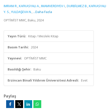
IMRANI R.
,
KAFKASYALI A.
,
IMAMVERDIYEV I.
,
DURBİLMEZ B.
,
KAFKASYALI
Y. S.
,
YULDAŞEVA N.
,
...Daha Fazla
OPTİMİST MMC, Baku, 2024
Yayın Türü:
Kitap / Mesleki Kitap
Basım Tarihi:
2024
Yayınevi:
OPTİMİST MMC
Basıldığı Şehir:
Baku
Erzincan Binali Yıldırım Üniversitesi Adresli:
Evet
Paylaş