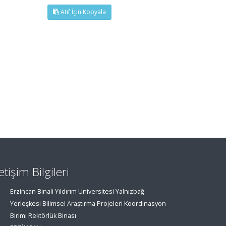
Atıf İçin Kopyala
letişim Bilgileri
Erzincan Binali Yıldırım Üniversitesi Yalnızbağ
Yerleşkesi Bilimsel Araştırma Projeleri Koordinasyon
Birimi Rektörlük Binası