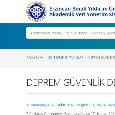
Erzincan Binali Yıldırım Ün
Akademik Veri Yönetim Si
Ara
ANA SAYFA
SON EKLENEN YAYINLAR
DEPREM GÜVENLİK
DEPREM GÜVENLİK D
Kumbasaroğlu A.
,
Bulut H. A.
,
Coşğun S. İ.
,
Işık A.
,
Ako
T.C. Hatay Cumhuriyet Başsavcılığı , ss.17, Hatay, 20