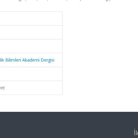
k Bilimleri Akademi Dergisi
vet
İ