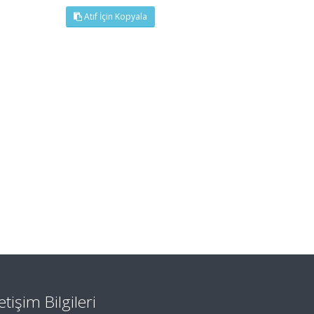
Atıf İçin Kopyala
letişim Bilgileri