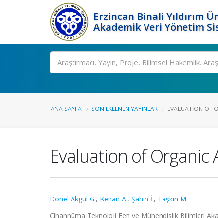
Erzincan Binali Yıldırım Ün
Akademik Veri Yönetim Si
Ara
ANA SAYFA
SON EKLENEN YAYINLAR
EVALUATION OF O
Evaluation of Organic A
Dönel Akgül G.
,
Kenan A.
,
Şahin İ.
,
Taşkın M.
Cihannüma Teknoloji Fen ve Mühendislik Bilimleri Akad