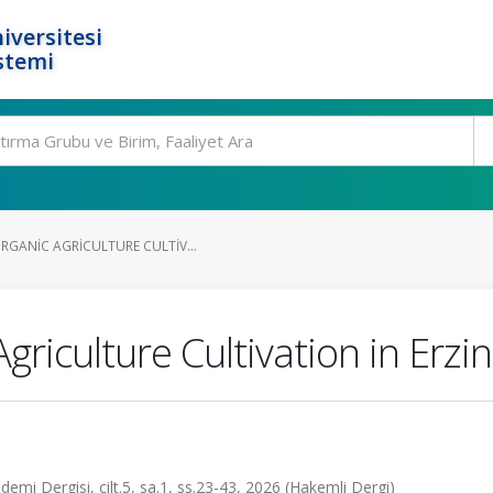
iversitesi
stemi
RGANIC AGRICULTURE CULTIV...
griculture Cultivation in Erzi
emi Dergisi, cilt.5, sa.1, ss.23-43, 2026 (Hakemli Dergi)